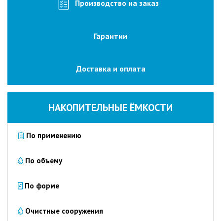
изготовление
Производство на заказ
на
заказ
Гарантии
Промышленные
очистные
сооружения
Доставка и оплата
Очистка
сточных
вод
НАКОПИТЕЛЬНЫЕ ЁМКОСТИ
от
нефтепродуктов
По применению
Очистка
сточных
вод
По объему
пищевых
предприятий
По форме
Очистка
сточных
Очистные сооружения
вод