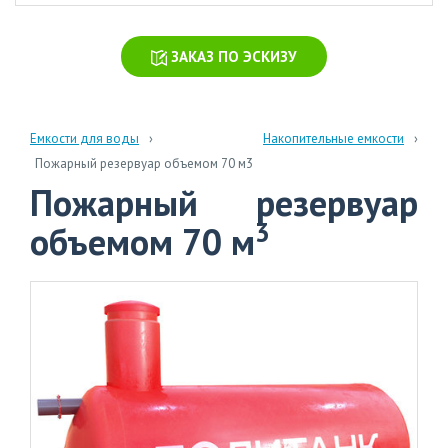
химических
производств
ЗАКАЗ ПО ЭСКИЗУ
Очистка
стоков
больниц
и
Емкости для воды
Накопительные емкости
поликлиник
Пожарный резервуар объемом 70 м3
Пожарный резервуар
Очистка
навозных
3
объемом 70 м
стоков
Очистка
бытовых
сточных
вод
info@polytank.ru