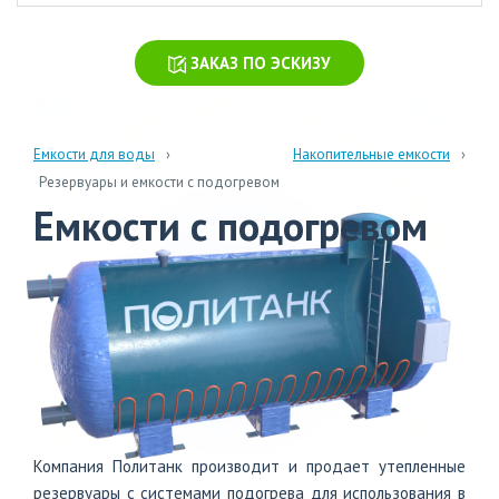
химических
производств
ЗАКАЗ ПО ЭСКИЗУ
Очистка
стоков
больниц
и
Емкости для воды
Накопительные емкости
поликлиник
Резервуары и емкости с подогревом
Емкости с подогревом
Очистка
навозных
стоков
Очистка
бытовых
сточных
вод
Компания Политанк производит и продает утепленные
info@polytank.ru
резервуары с системами подогрева для использования в