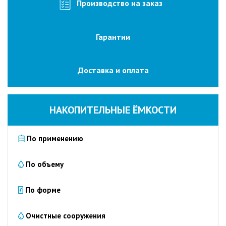
изготовление
Производство на заказ
на
заказ
Гарантии
Промышленные
очистные
сооружения
Доставка и оплата
Очистка
сточных
вод
НАКОПИТЕЛЬНЫЕ ЁМКОСТИ
от
нефтепродуктов
По применению
Очистка
сточных
вод
По объему
пищевых
предприятий
По форме
Очистка
сточных
Очистные сооружения
вод