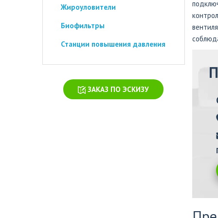
подклю
Жироуловители
контро
Биофильтры
вентил
соблюда
Станции повышения давления
П
ЗАКАЗ ПО ЭСКИЗУ
Пр