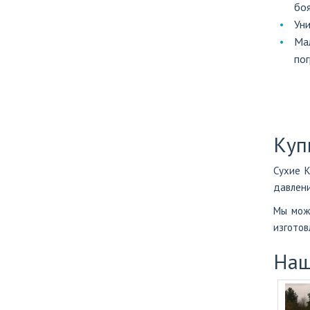
боя
Уни
Мал
пог
Куп
Сухие К
давлени
Мы може
изготов
Наш
ы (РЧВ) 2 м2
Наземный накопитель для