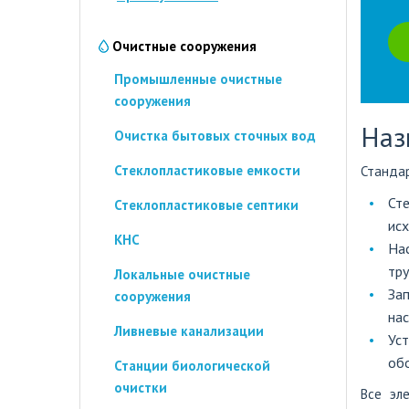
Очистные сооружения
Промышленные очистные
сооружения
Наз
Очистка бытовых сточных вод
Стеклопластиковые емкости
Стандар
Ст
Стеклопластиковые септики
ис
КНС
На
тру
Локальные очистные
За
сооружения
нас
Ливневые канализации
Ус
обо
Станции биологической
очистки
Все эл