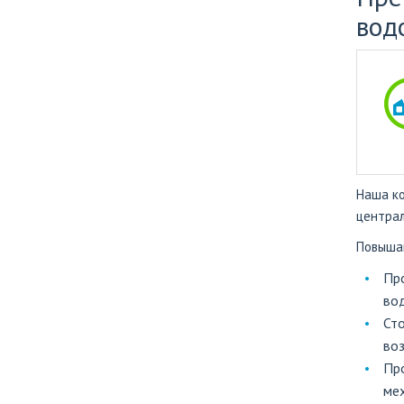
вод
Наша ко
централ
Повышаю
Пр
во
Ст
воз
Пр
мех