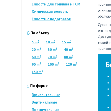
Емкости для топлива и ГСМ
произв
отлича
Химическая емкость
обслужи
Емкости с подогревом
Сухие 
его по
По объему
Доступн
3
3
3
5 m
10 m
15 m
жокей-
произво
3
3
3
20 m
30 m
40 m
3
3
3
60 m
70 m
80 m
Б
3
3
3
90 m
100 m
120 m
3
150 m
По форме
Горизонтальные
Вертикальные
Прямоугольные