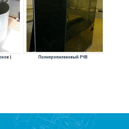
оков |
Полипропиленовый РЧВ
Фото сте
пример