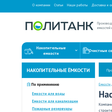
О компании
Статьи
Наши работы
Доставка и о
Производ
емкостей 
Накопительные
Очистные с
емкости
НАКОПИТЕЛЬНЫЕ ЁМКОСТИ
Про
По применению
Емкости
На
Емкости для воды
Емкости для канализации
Компа
Пожарные резервуары
строите