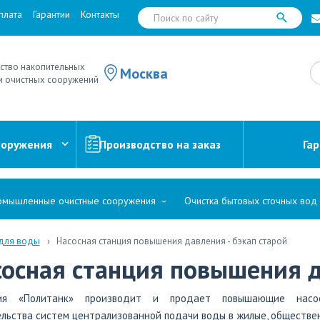
плата
Гарантии
Контакты
ство накопительных
Москва
и очистных сооружений
ооружения
Производство на заказ
Га
мышленные очистные сооружения
Очистка бытовых сточных вод
 для воды
Насосная станция повышения давления - бэкап старой
сосная станция повышения 
ния «Политанк» производит и продает повышающие насо
льства систем централизованной подачи воды в жилые, обществе