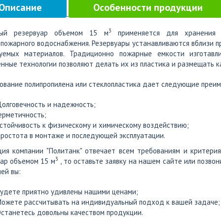
Описание
Особенности продукции
3
ый резервуар объемом 15 м
применяется для хранения 
пожарного водоснабжения. Резервуары устанавливаются вблизи 
зуемых материалов. Традиционно пожарные емкости изготавл
нные технологии позволяют делать их из пластика и размещать к
ование полипропилена или стеклопластика дает следующие преим
олговечность и надежность;
ерметичность;
стойчивость к физическому и химическому воздействию;
ростота в монтаже и последующей эксплуатации.
ия компании "Политанк" отвечает всем требованиям и критерия
3
ар объемом 15 м
, то оставьте заявку на нашем сайте или позво
ей вы:
удете приятно удивлены нашими ценами;
ожете рассчитывать на индивидуальный подход к вашей задаче;
станетесь довольны качеством продукции.