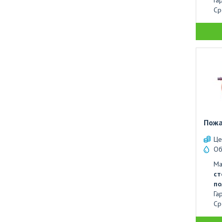
Га
Ср
Пожа
Це
Об
Ма
ст
по
Га
Ср