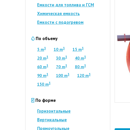
Емкости для топлива и ГСМ
Химическая емкость
Емкости с подогревом
По объему
3
3
3
5 m
10 m
15 m
3
3
3
20 m
30 m
40 m
3
3
3
60 m
70 m
80 m
3
3
3
90 m
100 m
120 m
3
150 m
По форме
Горизонтальные
Вертикальные
Прямоугольные