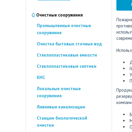
Очистные сооружения
Пожарн
Промышленные очистные
противо
исполь
сооружения
совреме
Очистка бытовых сточных вод
Использ
Стеклопластиковые емкости
Д
Стеклопластиковые септики
Г
У
КНС
П
Локальные очистные
Продукц
сооружения
резерву
компани
Ливневые канализации
Б
Станции биологической
М
очистки
О