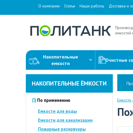
О компании
Статьи
Наши работы
Доставка и о
Производ
емкостей 
Накопительные
Очистные с
емкости
НАКОПИТЕЛЬНЫЕ ЁМКОСТИ
Про
По применению
Емкости
По
Емкости для воды
Емкости для канализации
Пожарные резервуары