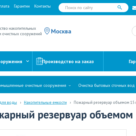
плата
Гарантии
Контакты
ство накопительных
Москва
и очистных сооружений
ооружения
Производство на заказ
Га
мышленные очистные сооружения
Очистка бытовых сточных вод
 для воды
Накопительные емкости
Пожарный резервуар объемом 15 
жарный резервуар объемом 