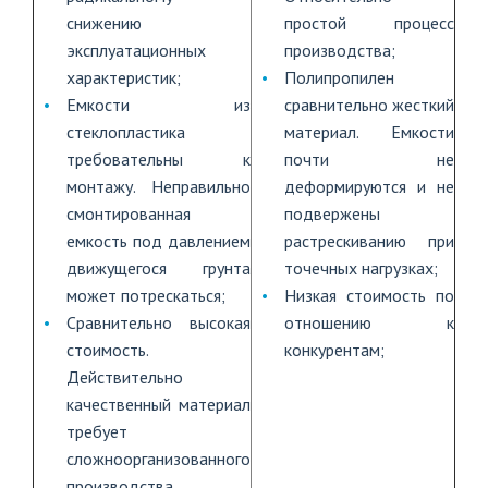
снижению
простой процесс
эксплуатационных
производства;
характеристик;
Полипропилен
Емкости из
сравнительно жесткий
стеклопластика
материал. Емкости
требовательны к
почти не
монтажу. Неправильно
деформируются и не
смонтированная
подвержены
емкость под давлением
растрескиванию при
движущегося грунта
точечных нагрузках;
может потрескаться;
Низкая стоимость по
Сравнительно высокая
отношению к
стоимость.
конкурентам;
Действительно
качественный материал
требует
сложноорганизованного
производства.