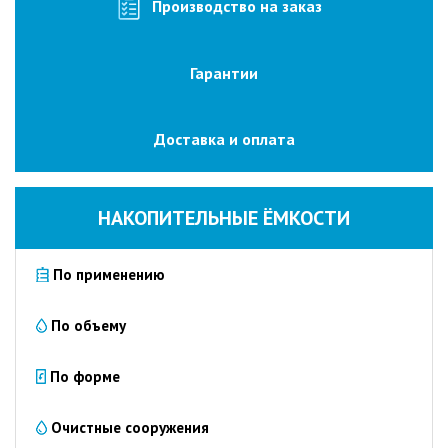
изготовление
Производство на заказ
на
заказ
Гарантии
Промышленные
очистные
сооружения
Доставка и оплата
Очистка
сточных
вод
НАКОПИТЕЛЬНЫЕ ЁМКОСТИ
от
нефтепродуктов
По применению
Очистка
сточных
вод
По объему
пищевых
предприятий
По форме
Очистка
сточных
Очистные сооружения
вод