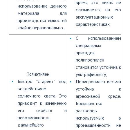
время это никак не
использование данного
сказывается на его
материала для
эксплуатационных
производства емкостей
характеристиках.
крайне нерационально.
С использованием
специальных
присадок
полипропилен
становится устойчив к
Полиэтилен
ультрафиолету;
Быстро "стареет" под
Полипропилен весьма
воздействием
устойчив к
солнечного света. Это
агрессивной среде.
приводит к изменению
Большинство
его свойств и
растворов
невозможности
используемых в
дальнейшего
промышленности не