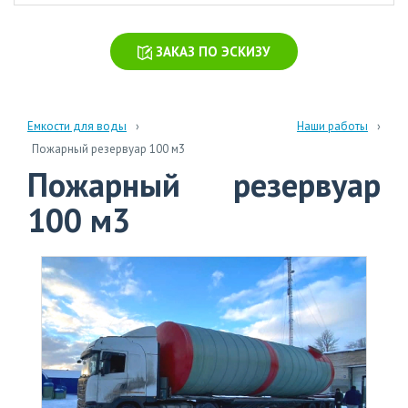
химических
производств
ЗАКАЗ ПО ЭСКИЗУ
Очистка
стоков
больниц
и
Емкости для воды
Наши работы
поликлиник
Пожарный резервуар 100 м3
Пожарный резервуар
Очистка
навозных
100 м3
стоков
Очистка
бытовых
сточных
вод
info@polytank.ru