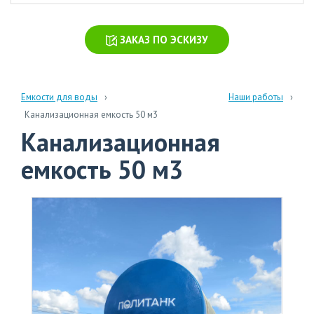
химических
производств
ЗАКАЗ ПО ЭСКИЗУ
Очистка
стоков
больниц
и
Емкости для воды
Наши работы
поликлиник
Канализационная емкость 50 м3
Канализационная
Очистка
навозных
емкость 50 м3
стоков
Очистка
бытовых
сточных
вод
info@polytank.ru