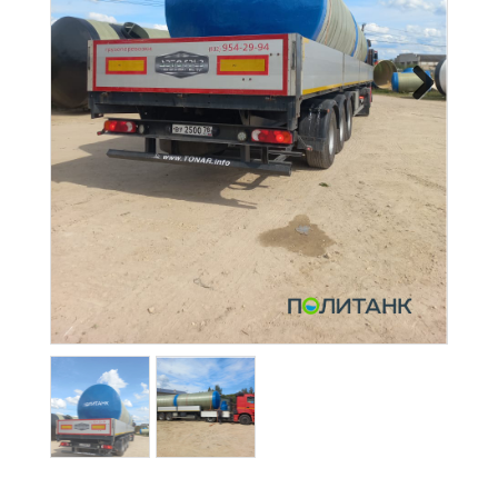
+7
(812)
703-
83-
Next
47