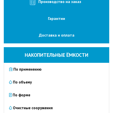
изготовление
Производство на заказ
на
заказ
Гарантии
Промышленные
очистные
сооружения
Доставка и оплата
Очистка
сточных
вод
НАКОПИТЕЛЬНЫЕ ЁМКОСТИ
от
нефтепродуктов
По применению
Очистка
сточных
вод
По объему
пищевых
предприятий
По форме
Очистка
сточных
Очистные сооружения
вод