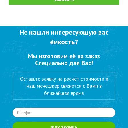
Не нашли интересующую вас
ёмкость?
Мы изготовим её на заказ
Специально для Вас!
Оставьте заявку на расчёт стоимости и
наш менеджер свяжется с Вами в
ближайшее время
ЖДУ ЗВОНКА