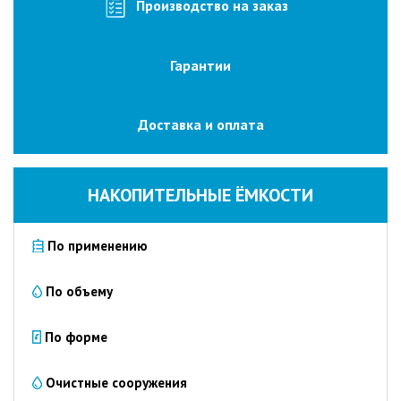
изготовление
Производство на заказ
на
заказ
Гарантии
Промышленные
очистные
сооружения
Доставка и оплата
Очистка
сточных
вод
НАКОПИТЕЛЬНЫЕ ЁМКОСТИ
от
нефтепродуктов
По применению
Очистка
сточных
вод
По объему
пищевых
предприятий
По форме
Очистка
сточных
Очистные сооружения
вод