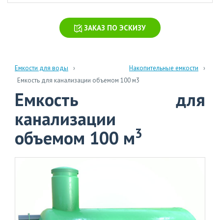
химических
производств
ЗАКАЗ ПО ЭСКИЗУ
Очистка
стоков
больниц
и
Емкости для воды
Накопительные емкости
поликлиник
Емкость для канализации объемом 100 м3
Емкость для
Очистка
навозных
канализации
стоков
3
объемом 100 м
Очистка
бытовых
сточных
вод
info@polytank.ru