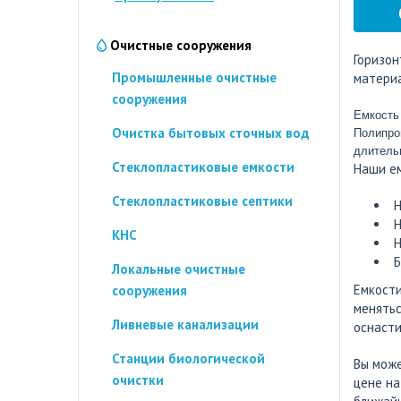
Очистные сооружения
Горизо
Промышленные очистные
материа
сооружения
Очистка бытовых сточных вод
Полипро
длитель
Стеклопластиковые емкости
Наши е
Стеклопластиковые септики
Н
Н
КНС
Н
Б
Локальные очистные
Емкости
сооружения
менятьс
Ливневые канализации
оснасти
Станции биологической
Вы може
очистки
цене на