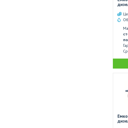
дизе
Це
Об
Ма
ст
по
Га
Ср
Ем
дизе