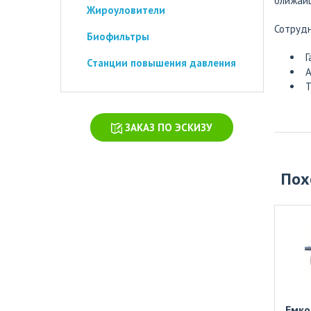
ближайш
Жироуловители
Сотрудн
Биофильтры
Г
Станции повышения давления
А
Т
ЗАКАЗ ПО ЭСКИЗУ
Пох
Ем