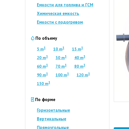
Емкости для топлива и ГСМ
Химическая емкость
Емкости с подогревом
По объему
3
3
3
5 m
10 m
15 m
3
3
3
20 m
30 m
40 m
3
3
3
60 m
70 m
80 m
3
3
3
90 m
100 m
120 m
3
150 m
По форме
Горизонтальные
Вертикальные
Прямоугольные