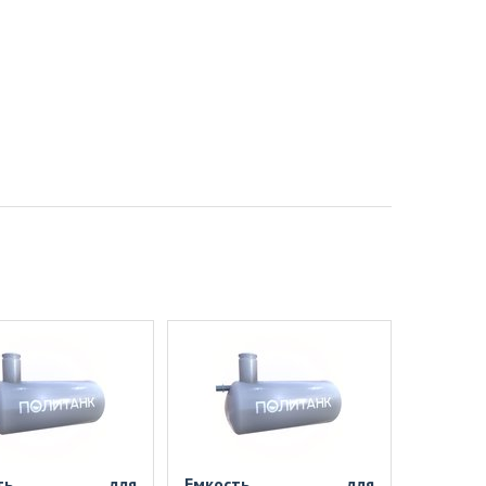
ость для
Емкость для