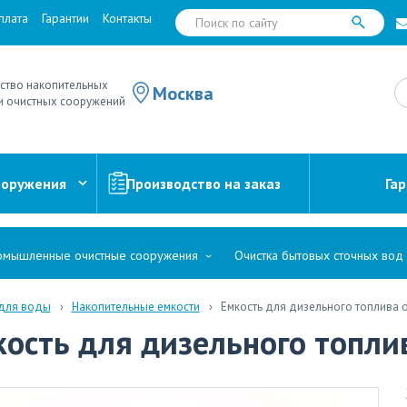
плата
Гарантии
Контакты
ство накопительных
Москва
и очистных сооружений
ооружения
Производство на заказ
Га
мышленные очистные сооружения
Очистка бытовых сточных вод
 для воды
Накопительные емкости
Емкость для дизельного топлива 
ость для дизельного топли