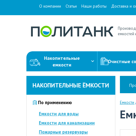
О компании
Статьи
Наши работы
Доставка и о
Производ
емкостей 
Накопительные
Очистные с
емкости
НАКОПИТЕЛЬНЫЕ ЁМКОСТИ
Про
По применению
Емкости
Емк
Емкости для воды
Емкости для канализации
Пожарные резервуары