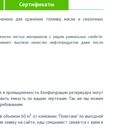
Сертификаты
ачена для хранения топлива, масла и смазочных
Емкость изготовлена из полипропилена или стеклопластика - прочных экологически чистых материалов c рядом уникальных свойств. 
чивают высокое качество нефтепродуктов даже после 
 в промышленности. Конфигурации резервуара могут
товить емкость по вашим чертежам. Так же мы можем
ребованиям.
3
в объемом 60 м
от компании "Политанк" по выгодной
в заявку на сайте, наш специалист свяжется с вами в