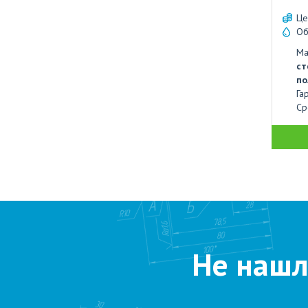
Це
Об
Ма
ст
по
Га
Ср
Не нашл